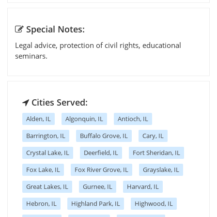
Special Notes:
Legal advice, protection of civil rights, educational
seminars.
Cities Served:
Alden, IL
Algonquin, IL
Antioch, IL
Barrington, IL
Buffalo Grove, IL
Cary, IL
Crystal Lake, IL
Deerfield, IL
Fort Sheridan, IL
Fox Lake, IL
Fox River Grove, IL
Grayslake, IL
Great Lakes, IL
Gurnee, IL
Harvard, IL
Hebron, IL
Highland Park, IL
Highwood, IL