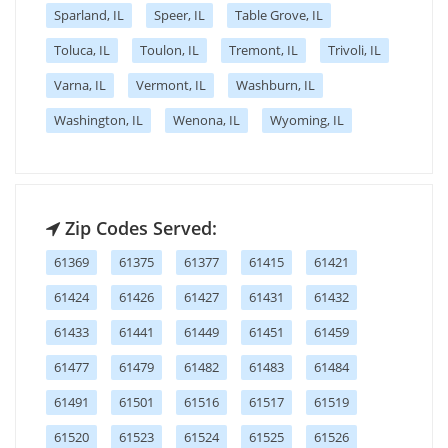
Sparland, IL
Speer, IL
Table Grove, IL
Toluca, IL
Toulon, IL
Tremont, IL
Trivoli, IL
Varna, IL
Vermont, IL
Washburn, IL
Washington, IL
Wenona, IL
Wyoming, IL
Zip Codes Served:
61369
61375
61377
61415
61421
61424
61426
61427
61431
61432
61433
61441
61449
61451
61459
61477
61479
61482
61483
61484
61491
61501
61516
61517
61519
61520
61523
61524
61525
61526