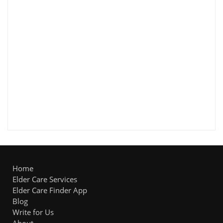
Home
Elder Care Services
Elder Care Finder App
Blog
Write for Us
About