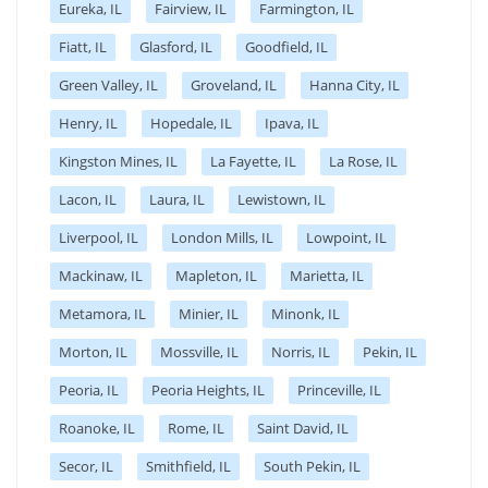
Eureka, IL
Fairview, IL
Farmington, IL
Fiatt, IL
Glasford, IL
Goodfield, IL
Green Valley, IL
Groveland, IL
Hanna City, IL
Henry, IL
Hopedale, IL
Ipava, IL
Kingston Mines, IL
La Fayette, IL
La Rose, IL
Lacon, IL
Laura, IL
Lewistown, IL
Liverpool, IL
London Mills, IL
Lowpoint, IL
Mackinaw, IL
Mapleton, IL
Marietta, IL
Metamora, IL
Minier, IL
Minonk, IL
Morton, IL
Mossville, IL
Norris, IL
Pekin, IL
Peoria, IL
Peoria Heights, IL
Princeville, IL
Roanoke, IL
Rome, IL
Saint David, IL
Secor, IL
Smithfield, IL
South Pekin, IL