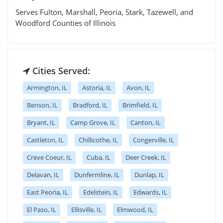
Serves Fulton, Marshall, Peoria, Stark, Tazewell, and
Woodford Counties of Illinois
Cities Served:
Armington, IL
Astoria, IL
Avon, IL
Benson, IL
Bradford, IL
Brimfield, IL
Bryant, IL
Camp Grove, IL
Canton, IL
Castleton, IL
Chillicothe, IL
Congerville, IL
Creve Coeur, IL
Cuba, IL
Deer Creek, IL
Delavan, IL
Dunfermline, IL
Dunlap, IL
East Peoria, IL
Edelstein, IL
Edwards, IL
El Paso, IL
Ellisville, IL
Elmwood, IL