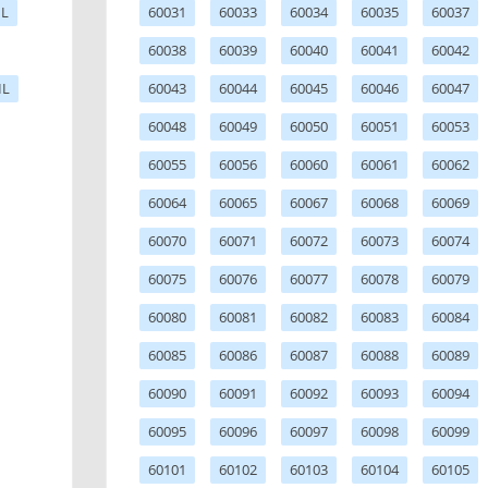
IL
60031
60033
60034
60035
60037
60038
60039
60040
60041
60042
IL
60043
60044
60045
60046
60047
60048
60049
60050
60051
60053
60055
60056
60060
60061
60062
60064
60065
60067
60068
60069
60070
60071
60072
60073
60074
60075
60076
60077
60078
60079
60080
60081
60082
60083
60084
60085
60086
60087
60088
60089
60090
60091
60092
60093
60094
60095
60096
60097
60098
60099
60101
60102
60103
60104
60105