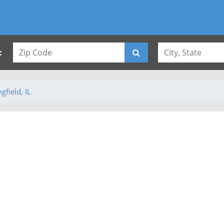
:
gfield, IL