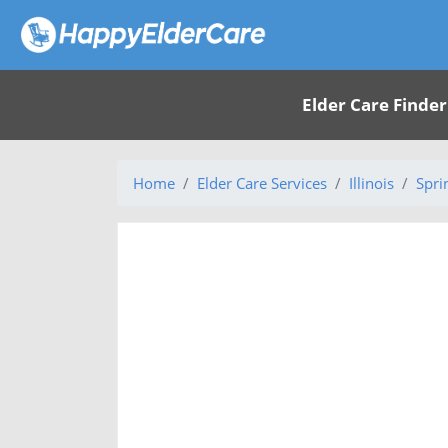
Elder Care Finder
Home
Elder Care Services
Illinois
Sprin