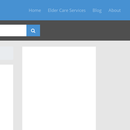
Home
Elder Care Services
Blog
About