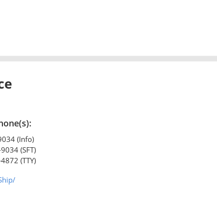
ce
hone(s):
034 (Info)
-9034 (SFT)
-4872 (TTY)
Ship/