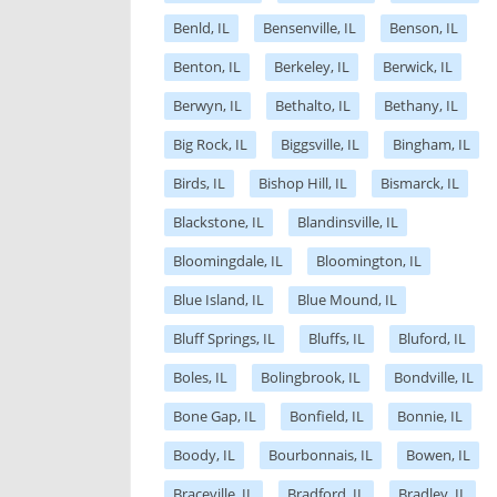
Benld, IL
Bensenville, IL
Benson, IL
Benton, IL
Berkeley, IL
Berwick, IL
Berwyn, IL
Bethalto, IL
Bethany, IL
Big Rock, IL
Biggsville, IL
Bingham, IL
Birds, IL
Bishop Hill, IL
Bismarck, IL
Blackstone, IL
Blandinsville, IL
Bloomingdale, IL
Bloomington, IL
Blue Island, IL
Blue Mound, IL
Bluff Springs, IL
Bluffs, IL
Bluford, IL
Boles, IL
Bolingbrook, IL
Bondville, IL
Bone Gap, IL
Bonfield, IL
Bonnie, IL
Boody, IL
Bourbonnais, IL
Bowen, IL
Braceville, IL
Bradford, IL
Bradley, IL