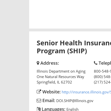
Senior Health Insuran
Program (SHIP)
Address:
Telep
Illinois Department on Aging
800-548-9
One Natural Resources Way
(800) 548
Springfield
,
IL
62702
(217) 524
Website:
http://insurance.illinois.gov/
Email:
DOI.SHIP@Illinois.gov
Languages:
English