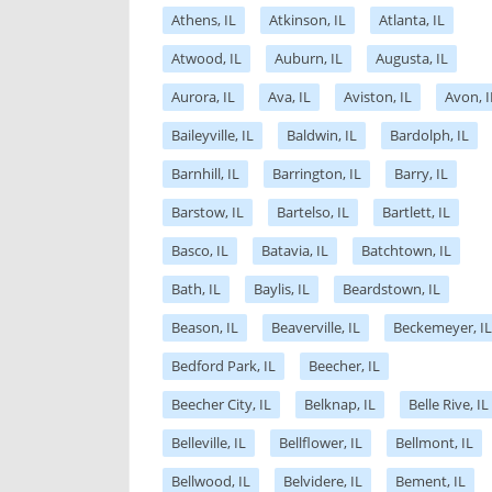
Athens, IL
Atkinson, IL
Atlanta, IL
Atwood, IL
Auburn, IL
Augusta, IL
Aurora, IL
Ava, IL
Aviston, IL
Avon, I
Baileyville, IL
Baldwin, IL
Bardolph, IL
Barnhill, IL
Barrington, IL
Barry, IL
Barstow, IL
Bartelso, IL
Bartlett, IL
Basco, IL
Batavia, IL
Batchtown, IL
Bath, IL
Baylis, IL
Beardstown, IL
Beason, IL
Beaverville, IL
Beckemeyer, IL
Bedford Park, IL
Beecher, IL
Beecher City, IL
Belknap, IL
Belle Rive, IL
Belleville, IL
Bellflower, IL
Bellmont, IL
Bellwood, IL
Belvidere, IL
Bement, IL