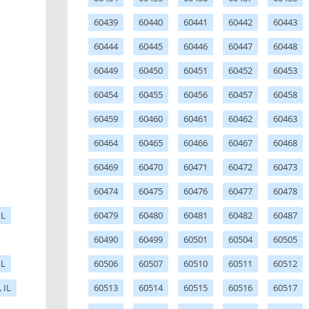
60439
60440
60441
60442
60443
60444
60445
60446
60447
60448
60449
60450
60451
60452
60453
60454
60455
60456
60457
60458
60459
60460
60461
60462
60463
60464
60465
60466
60467
60468
60469
60470
60471
60472
60473
60474
60475
60476
60477
60478
IL
60479
60480
60481
60482
60487
60490
60499
60501
60504
60505
IL
60506
60507
60510
60511
60512
 IL
60513
60514
60515
60516
60517